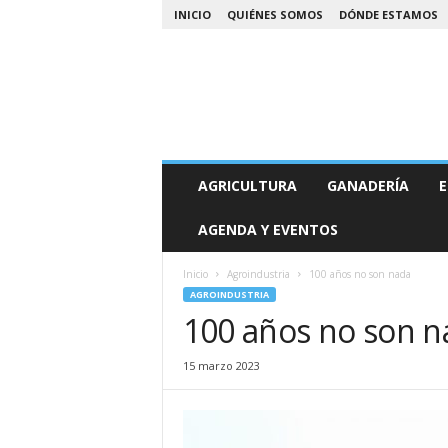
INICIO
QUIÉNES SOMOS
DÓNDE ESTAMOS
A
AGRICULTURA
GANADERÍA
E
g
r
AGENDA Y EVENTOS
o
N
o
Inicio
Agroindustria
100 años no son nada
a
AGROINDUSTRIA
100 años no son n
15 marzo 2023