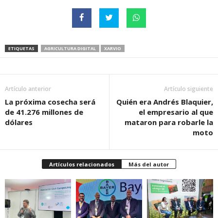
ETIQUETAS
AGRICULTURA DIGITAL
XARVIO
Artículo anterior
Artículo siguiente
La próxima cosecha será
Quién era Andrés Blaquier,
de 41.276 millones de
el empresario al que
dólares
mataron para robarle la
moto
Artículos relacionados
Más del autor