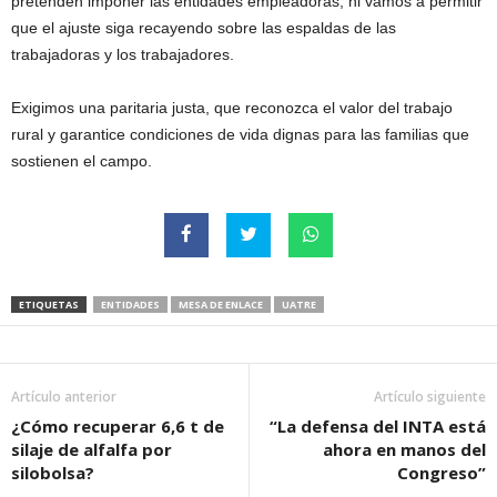
pretenden imponer las entidades empleadoras, ni vamos a permitir
que el ajuste siga recayendo sobre las espaldas de las
trabajadoras y los trabajadores.
Exigimos una paritaria justa, que reconozca el valor del trabajo
rural y garantice condiciones de vida dignas para las familias que
sostienen el campo.
ETIQUETAS
ENTIDADES
MESA DE ENLACE
UATRE
Artículo anterior
Artículo siguiente
¿Cómo recuperar 6,6 t de
“La defensa del INTA está
silaje de alfalfa por
ahora en manos del
silobolsa?
Congreso”