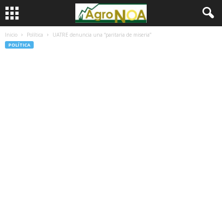
Inicio
Política
UATRE denuncia una “paritaria de miseria”
POLÍTICA