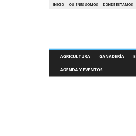
INICIO
QUIÉNES SOMOS
DÓNDE ESTAMOS
A
AGRICULTURA
GANADERÍA
E
g
r
AGENDA Y EVENTOS
o
N
o
a