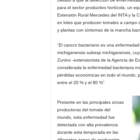
Debido a que la detección de enfermedade
para el sector productivo hortícola, un eq
Extensión Rural Mercedes del INTA y la Cá
en lotes que producen tomates a campo de
y plantas con síntomas de la mancha bact
“El cancro bacteriano es una enfermedad 
michiganensis subesp michiganensis, cuyo
Zunino -extensionista de la Agencia de E
considerada la enfermedad bacteriana má
pérdidas económicas en todo el mundo; pu
entre el 20 % y el 80 %”.
Presente en las principales zonas
productoras del tomate del
mundo, esta enfermedad fue
detectada con alta prevalencia
durante esta temporada en las
diferentes zonas de producción