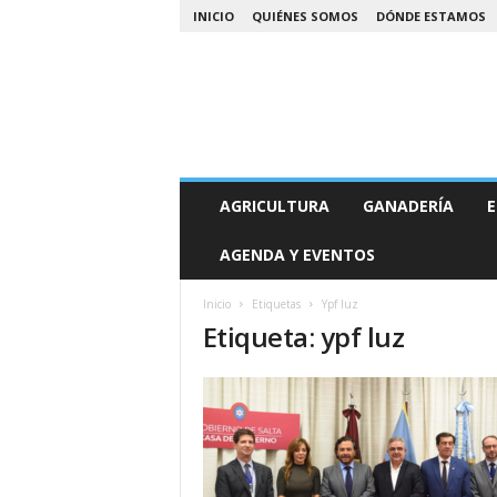
INICIO
QUIÉNES SOMOS
DÓNDE ESTAMOS
A
AGRICULTURA
GANADERÍA
E
g
r
AGENDA Y EVENTOS
o
N
o
Inicio
Etiquetas
Ypf luz
Etiqueta: ypf luz
a