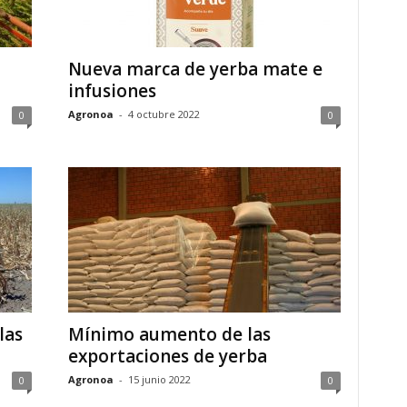
Nueva marca de yerba mate e
infusiones
Agronoa
-
4 octubre 2022
0
0
las
Mínimo aumento de las
exportaciones de yerba
Agronoa
-
15 junio 2022
0
0