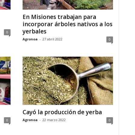
En Misiones trabajan para
incorporar árboles nativos a los
yerbales
0
Agronoa
-
27 abril 2022
0
Cayó la producción de yerba
Agronoa
-
22 marzo 2022
0
0