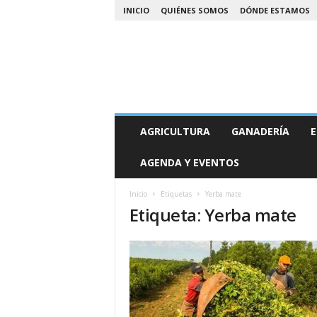
INICIO
QUIÉNES SOMOS
DÓNDE ESTAMOS
A
AGRICULTURA
GANADERÍA
E
g
r
AGENDA Y EVENTOS
o
N
o
Inicio
Etiquetas
Yerba mate
Etiqueta: Yerba mate
a