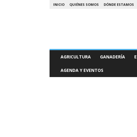
INICIO
QUIÉNES SOMOS
DÓNDE ESTAMOS
A
AGRICULTURA
GANADERÍA
E
g
r
AGENDA Y EVENTOS
o
N
o
a