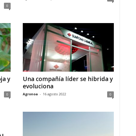
0
ja y
Una compañía líder se hibrida y
evoluciona
Agronoa
-
16 agosto 2022
0
0