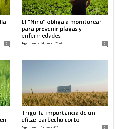
lla
El “Niño” obliga a monitorear
para prevenir plagas y
enfermedades
Agronoa
-
24 enero 2024
0
0
Trigo: la importancia de un
 en
eficaz barbecho corto
Agronoa
-
4 mayo 2023
0