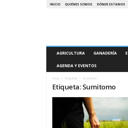
INICIO
QUIÉNES SOMOS
DÓNDE ESTAMOS
A
AGRICULTURA
GANADERÍA
E
g
r
AGENDA Y EVENTOS
o
N
o
Inicio
Etiquetas
Sumitomo
Etiqueta: Sumitomo
a