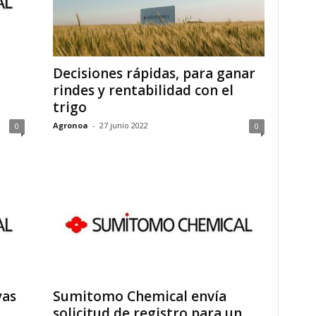
Decisiones rápidas, para ganar
rindes y rentabilidad con el
trigo
Agronoa
-
27 junio 2022
0
0
yas
Sumitomo Chemical envía
solicitud de registro para un