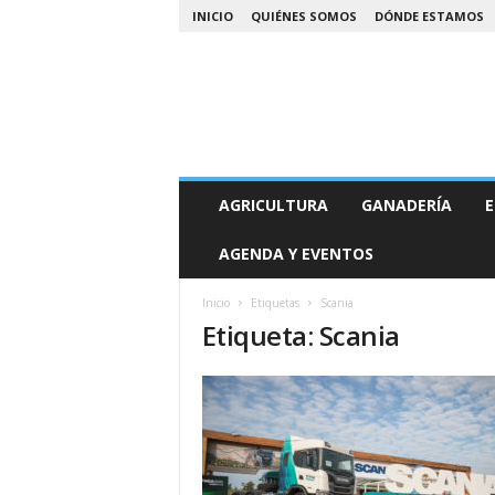
INICIO
QUIÉNES SOMOS
DÓNDE ESTAMOS
A
AGRICULTURA
GANADERÍA
E
g
r
AGENDA Y EVENTOS
o
N
o
Inicio
Etiquetas
Scania
Etiqueta: Scania
a