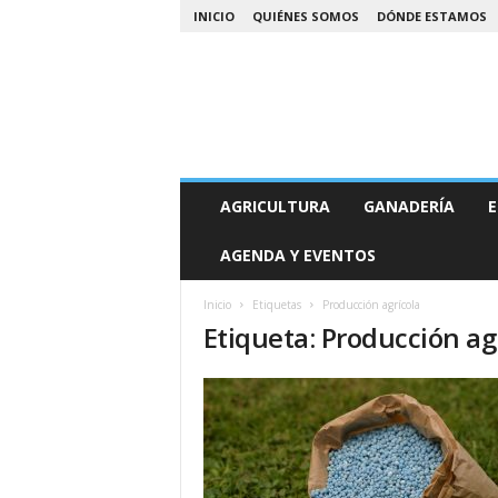
INICIO
QUIÉNES SOMOS
DÓNDE ESTAMOS
A
AGRICULTURA
GANADERÍA
E
g
r
AGENDA Y EVENTOS
o
N
o
Inicio
Etiquetas
Producción agrícola
Etiqueta: Producción ag
a