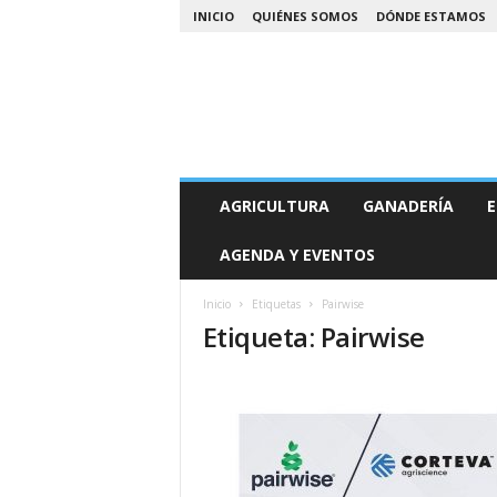
INICIO
QUIÉNES SOMOS
DÓNDE ESTAMOS
A
AGRICULTURA
GANADERÍA
E
g
r
AGENDA Y EVENTOS
o
N
o
Inicio
Etiquetas
Pairwise
Etiqueta: Pairwise
a