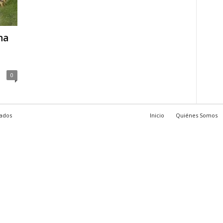
na
0
vados
Inicio
Quiénes Somos