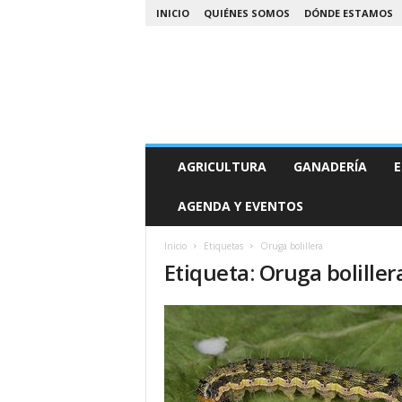
INICIO
QUIÉNES SOMOS
DÓNDE ESTAMOS
A
AGRICULTURA
GANADERÍA
E
g
r
AGENDA Y EVENTOS
o
N
o
Inicio
Etiquetas
Oruga bolillera
Etiqueta: Oruga boliller
a