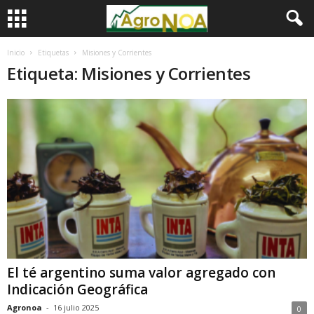
Inicio
Etiquetas
Misiones y Corrientes
Etiqueta: Misiones y Corrientes
El té argentino suma valor agregado con
Indicación Geográfica
Agronoa
-
16 julio 2025
0