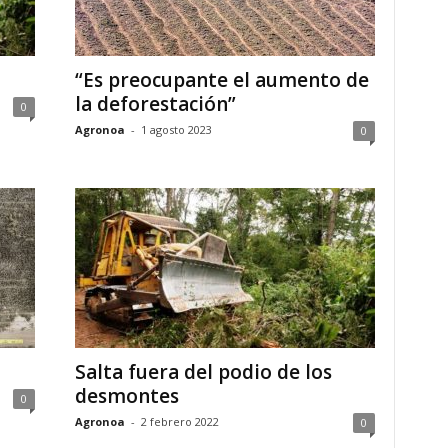
“Es preocupante el aumento de
la deforestación”
0
Agronoa
-
1 agosto 2023
0
Salta fuera del podio de los
desmontes
0
Agronoa
-
2 febrero 2022
0