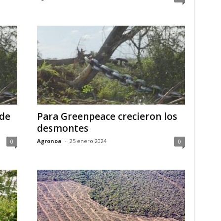
 de
Para Greenpeace crecieron los
desmontes
Agronoa
-
25 enero 2024
0
0