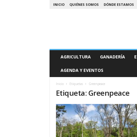
INICIO
QUIÉNES SOMOS
DÓNDE ESTAMOS
A
AGRICULTURA
GANADERÍA
E
g
r
AGENDA Y EVENTOS
o
N
o
Inicio
Etiquetas
Greenpeace
Etiqueta: Greenpeace
a