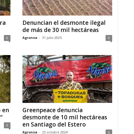
ra
Denuncian el desmonte ilegal
de más de 30 mil hectáreas
Agronoa
-
31 julio 2025
0
0
 en
Greenpeace denuncia
”
desmonte de 10 mil hectáreas
en Santiago del Estero
0
Agronoa
-
23 octubre 2024
0