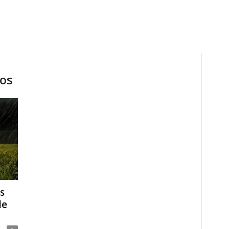
cos
s
de