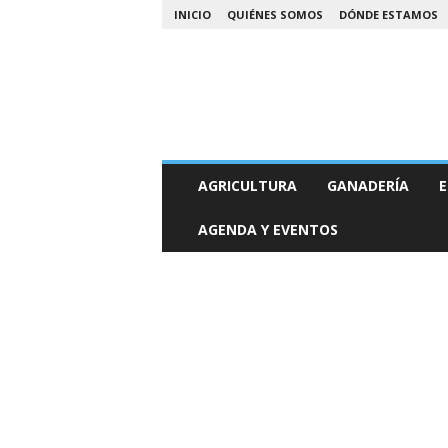
INICIO
QUIÉNES SOMOS
DÓNDE ESTAMOS
A
AGRICULTURA
GANADERÍA
E
g
r
AGENDA Y EVENTOS
o
N
o
a