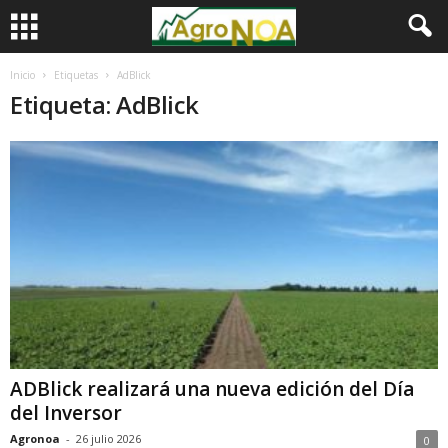
Inicio
Etiquetas
AdBlick
Etiqueta: AdBlick
ADBlick realizará una nueva edición del Día
del Inversor
Agronoa
-
26 julio 2026
0