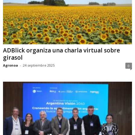
ADBlick organiza una charla virtual sobre
girasol
Agronoa
-
24 septiembre 2025
0