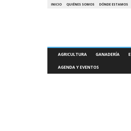
INICIO
QUIÉNES SOMOS
DÓNDE ESTAMOS
A
AGRICULTURA
GANADERÍA
E
g
r
AGENDA Y EVENTOS
o
N
o
a