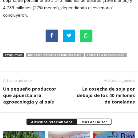
dejaría de percibir entre 3.143 millones de dólares (18% menos) y
4.739 millones (27% menos), dependiendo el escenario”
concluyeron.
ETIQUETAS
BOLSA DE CEREALES DE BUENOS AIRES
CEREALES & OLEAGINOSAS
Artículo anterior
Artículo siguiente
Un pequeño productor
La cosecha de soja por
que apuesta a la
debajo de los 40 millones
agroecología y al país
de toneladas
Artículos relacionados
Más del autor