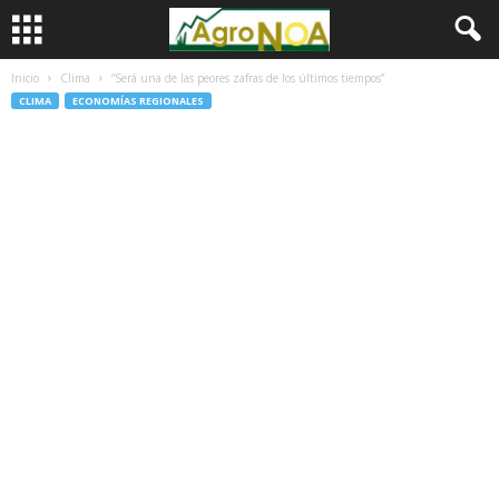
Inicio
Clima
“Será una de las peores zafras de los últimos tiempos”
CLIMA
ECONOMÍAS REGIONALES