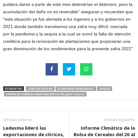
pudiera darse a partir de este mes detendrían el deterioro, pero la
acumulación del daño no es reversible” aseguran y recuerdan que
“esta situación ya fue alertada a los ingenios y a los gobiernos en
2021 donde también transitamos una zafra muy difícil, marcada
por la pandemia y la sequía a la cual se sumó la falta de atención
crediticia para la renovación de plantaciones que propiciaran una
gran disminución de los rendimientos para la presente zafra 2022”.
ETIQUETAS
CAÑA DE AZÚCAR
ECONOMÍAS REGIONALES
SEQUÍA
UNIÓN DE CAÑEROS INDEPENDIENTES DE JUJUY Y SALTA
Artículo anterior
Artículo siguiente
Ledesma lideró las
Informe Climático de la
exportaciones de cítricos,
Bolsa de Cereales del 20 al