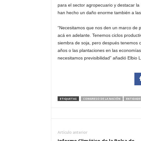
para el sector agropecuario y destacar la 
han hecho un daño enorme también a las
“Necesitamos que nos den un marco de pre
acá en adelante. Tenemos ciclos product
siembra de soja, pero después tenemos ot
años o las plantaciones en las economías
necesitamos previsibilidad” añadió Elbio 
ETIQUETAS
CONGRESO DE LA NACIÓN
ENTIDADE
Artículo anterior
Informe Climático de la Bolsa de