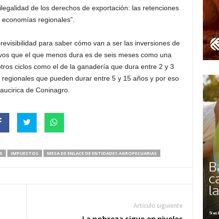
ilegalidad de los derechos de exportación: las retenciones
 economías regionales”.
visibilidad para saber cómo van a ser las inversiones de
ivos que el que menos dura es de seis meses como una
ros ciclos como el de la ganadería que dura entre 2 y 3
 regionales que pueden durar entre 5 y 15 años y por eso
Laucirica de Coninagro.
S
IMPUESTOS
MESA DE ENLACE DE ENTIDADES AGROPECUARIAS
Artículo siguiente
La pobreza sigue en niveles