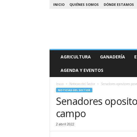
INICIO
QUIÉNES SOMOS
DÓNDE ESTAMOS
A
AGRICULTURA
GANADERÍA
E
g
r
AGENDA Y EVENTOS
o
N
o
Inicio
Noticias del Sector
Senadores opositores pro
a
NOTICIAS DEL SECTOR
Senadores oposito
campo
2 abril 2022