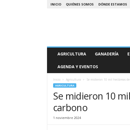
INICIO
QUIÉNES SOMOS
DÓNDE ESTAMOS
A
AGRICULTURA
GANADERÍA
E
g
r
AGENDA Y EVENTOS
o
N
o
Inicio
Agricultura
Se midieron 10 mil hectáreas de
a
AGRICULTURA
Se midieron 10 mil
carbono
1 noviembre 2024