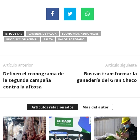
ETIQUETAS
CADENAS DE VALOR
ECONOMÍAS REGIONALES
PRODUCCIÓN ANIMAL
SALTA
VALOR AGREGADO
Artículo anterior
Artículo siguiente
Definen el cronograma de
Buscan transformar la
la segunda campaña
ganadería del Gran Chaco
contra la aftosa
Artículos relacionados
Más del autor