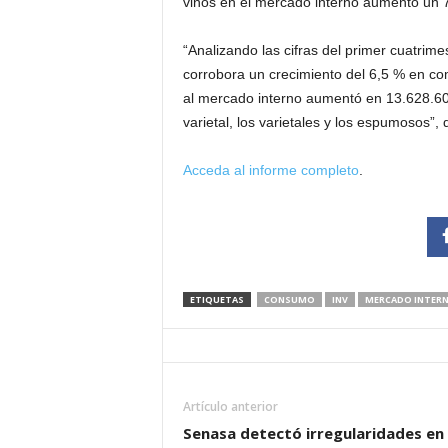
vinos en el mercado interno aumentó un 7,
“Analizando las cifras del primer cuatrime
corrobora un crecimiento del 6,5 % en co
al mercado interno aumentó en 13.628.600 
varietal, los varietales y los espumosos”,
Acceda al informe completo
.
ETIQUETAS
CONSUMO
INV
MERCADO INTER
Artículo anterior
Senasa detectó irregularidades en