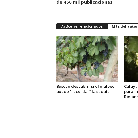
de 460 mil publicaciones
Artículos relacionados
Más del autor
Buscan descubrir si el malbec
Cafayat
puede “recordar” la sequía
para i
Riojan