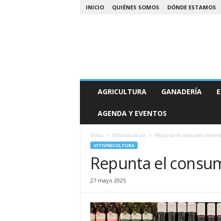
INICIO
QUIÉNES SOMOS
DÓNDE ESTAMOS
A
AGRICULTURA
GANADERÍA
E
g
r
AGENDA Y EVENTOS
o
N
o
Inicio
Vitivinicultura
Repunta el consumo interno
a
VITIVINICULTURA
Repunta el consum
27 mayo 2025