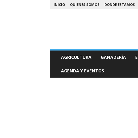
INICIO
QUIÉNES SOMOS
DÓNDE ESTAMOS
A
AGRICULTURA
GANADERÍA
E
g
r
AGENDA Y EVENTOS
o
N
o
a