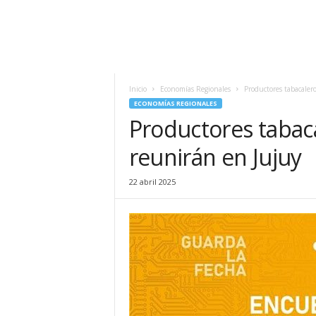
Inicio
Economías Regionales
Productores tabacalero
ECONOMÍAS REGIONALES
Productores tabaca
reunirán en Jujuy
22 abril 2025