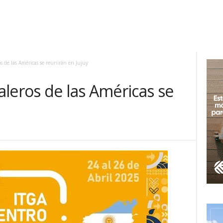
s de las Américas se reunirán en Jujuy
leros de las Américas se