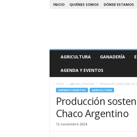
INICIO
QUIÉNES SOMOS
DÓNDE ESTAMOS
A
AGRICULTURA
GANADERÍA
E
g
r
AGENDA Y EVENTOS
o
N
o
Inicio
Agenda y Eventos
Producción sostenible de 
a
AGENDA Y EVENTOS
AGRICULTURA
Producción sosteni
Chaco Argentino
12 noviembre 2024