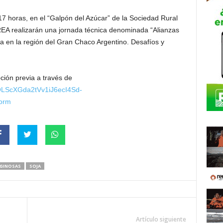
17 horas, en el “Galpón del Azúcar” de la Sociedad Rural
A realizarán una jornada técnica denominada “Alianzas
ja en la región del Gran Chaco Argentino. Desafíos y
pción previa a través de
pQLScXGda2tVv1iJ6ecI4Sd-
orm
AGINOSAS
SOJA
Artículo siguiente