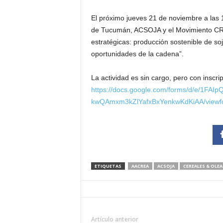
El próximo jueves 21 de noviembre a las 
de Tucumán, ACSOJA y el Movimiento CRE
estratégicas: producción sostenible de so
oportunidades de la cadena”.
La actividad es sin cargo, pero con inscri
https://docs.google.com/forms/d/e/1FAI
kwQAmxm3kZlYafxBxYenkwKdKiAA/viewf
ETIQUETAS
AACREA
ACSOJA
CEREALES & OLE
Artículo anterior