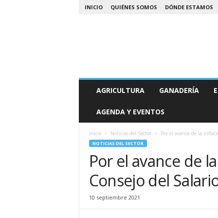
INICIO
QUIÉNES SOMOS
DÓNDE ESTAMOS
A
AGRICULTURA
GANADERÍA
E
g
r
AGENDA Y EVENTOS
o
N
o
Inicio
Noticias del Sector
Por el avance de la inflac
a
NOTICIAS DEL SECTOR
Por el avance de la
Consejo del Salari
10 septiembre 2021