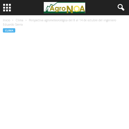
Inicio
Clima
Perspectiva agrometeorológica del 8 al 14 de octubre del ingeniero
Eduardo Sierra
CLIMA