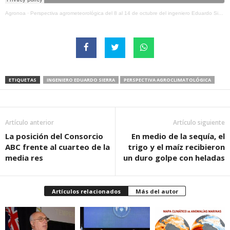
Agronoa
·
Perspectiva agrometeorológica del 8 al 14 de octubre del ingeniero Eduardo Sierra
ETIQUETAS
INGENIERO EDUARDO SIERRA
PERSPECTIVA AGROCLIMATOLÓGICA
Artículo anterior
Artículo siguiente
La posición del Consorcio
En medio de la sequía, el
ABC frente al cuarteo de la
trigo y el maíz recibieron
media res
un duro golpe con heladas
Artículos relacionados
Más del autor