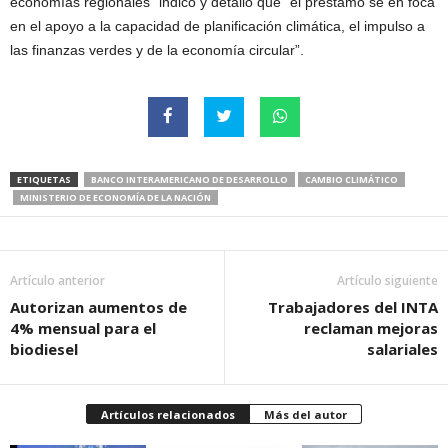
economías regionales” indicó y detalló que “el préstamo se en foca
en el apoyo a la capacidad de planificación climática, el impulso a
las finanzas verdes y de la economía circular”.
ETIQUETAS
BANCO INTERAMERICANO DE DESARROLLO
CAMBIO CLIMÁTICO
MINISTERIO DE ECONOMÍA DE LA NACIÓN
Artículo anterior
Artículo siguiente
Autorizan aumentos de
Trabajadores del INTA
4% mensual para el
reclaman mejoras
biodiesel
salariales
Artículos relacionados
Más del autor