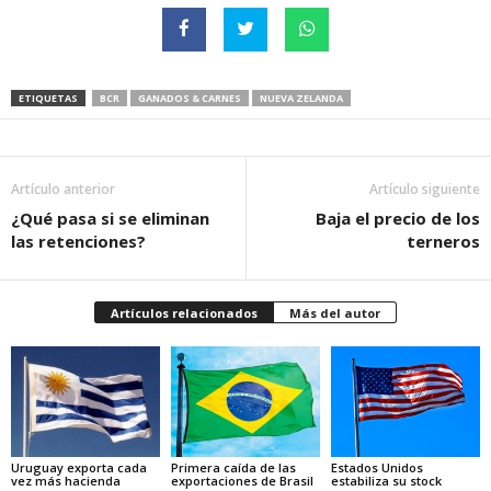
ETIQUETAS
BCR
GANADOS & CARNES
NUEVA ZELANDA
Artículo anterior
Artículo siguiente
¿Qué pasa si se eliminan
Baja el precio de los
las retenciones?
terneros
Artículos relacionados
Más del autor
Uruguay exporta cada
Primera caída de las
Estados Unidos
vez más hacienda
exportaciones de Brasil
estabiliza su stock