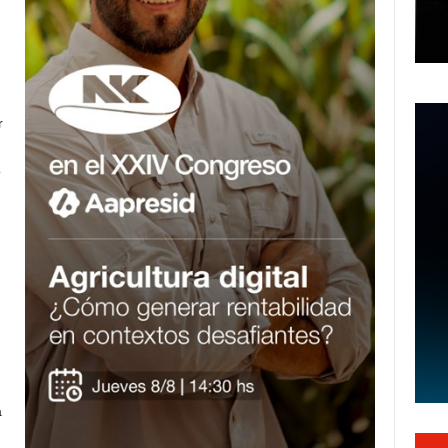
r
o
a