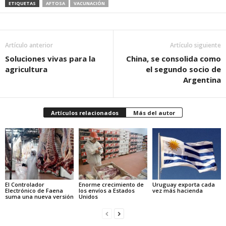
ETIQUETAS
AFTOSA
VACUNACIÓN
Artículo anterior
Artículo siguiente
Soluciones vivas para la
China, se consolida como
agricultura
el segundo socio de
Argentina
Artículos relacionados
Más del autor
El Controlador
Enorme crecimiento de
Uruguay exporta cada
Electrónico de Faena
los envíos a Estados
vez más hacienda
suma una nueva versión
Unidos