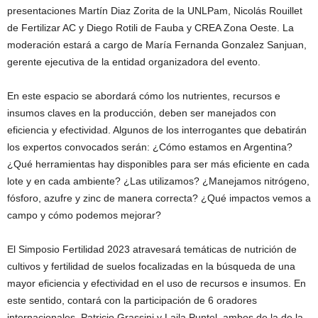
presentaciones Martín Diaz Zorita de la UNLPam, Nicolás Rouillet
de Fertilizar AC y Diego Rotili de Fauba y CREA Zona Oeste. La
moderación estará a cargo de María Fernanda Gonzalez Sanjuan,
gerente ejecutiva de la entidad organizadora del evento.
En este espacio se abordará cómo los nutrientes, recursos e
insumos claves en la producción, deben ser manejados con
eficiencia y efectividad. Algunos de los interrogantes que debatirán
los expertos convocados serán: ¿Cómo estamos en Argentina?
¿Qué herramientas hay disponibles para ser más eficiente en cada
lote y en cada ambiente? ¿Las utilizamos? ¿Manejamos nitrógeno,
fósforo, azufre y zinc de manera correcta? ¿Qué impactos vemos a
campo y cómo podemos mejorar?
El Simposio Fertilidad 2023 atravesará temáticas de nutrición de
cultivos y fertilidad de suelos focalizadas en la búsqueda de una
mayor eficiencia y efectividad en el uso de recursos e insumos. En
este sentido, contará con la participación de 6 oradores
internacionales, Patricio Grassini y Laila Puntel, ambos de la de la