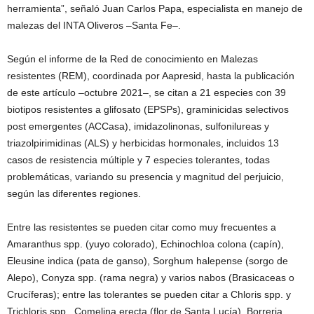
herramienta”, señaló Juan Carlos Papa, especialista en manejo de
malezas del INTA Oliveros –Santa Fe–.
Según el informe de la Red de conocimiento en Malezas
resistentes (REM), coordinada por Aapresid, hasta la publicación
de este artículo –octubre 2021–, se citan a 21 especies con 39
biotipos resistentes a glifosato (EPSPs), graminicidas selectivos
post emergentes (ACCasa), imidazolinonas, sulfonilureas y
triazolpirimidinas (ALS) y herbicidas hormonales, incluidos 13
casos de resistencia múltiple y 7 especies tolerantes, todas
problemáticas, variando su presencia y magnitud del perjuicio,
según las diferentes regiones.
Entre las resistentes se pueden citar como muy frecuentes a
Amaranthus spp. (yuyo colorado), Echinochloa colona (capín),
Eleusine indica (pata de ganso), Sorghum halepense (sorgo de
Alepo), Conyza spp. (rama negra) y varios nabos (Brasicaceas o
Crucíferas); entre las tolerantes se pueden citar a Chloris spp. y
Trichloris spp., Comelina erecta (flor de Santa Lucía), Borreria