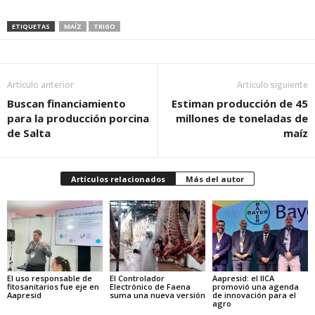
ETIQUETAS
MAÍZ
TRIGO
Artículo anterior
Artículo siguiente
Buscan financiamiento
Estiman producción de 45
para la producción porcina
millones de toneladas de
de Salta
maíz
Artículos relacionados
Más del autor
El uso responsable de
El Controlador
Aapresid: el IICA
fitosanitarios fue eje en
Electrónico de Faena
promovió una agenda
Aapresid
suma una nueva versión
de innovación para el
agro