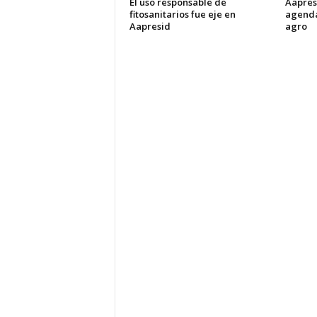
El uso responsable de
Aapresi
fitosanitarios fue eje en
agenda
Aapresid
agro