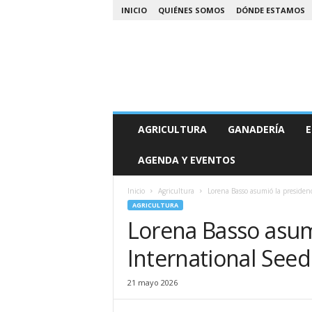
INICIO
QUIÉNES SOMOS
DÓNDE ESTAMOS
A
AGRICULTURA
GANADERÍA
E
g
r
AGENDA Y EVENTOS
o
N
o
Inicio
Agricultura
Lorena Basso asumió la presidenc
a
AGRICULTURA
Lorena Basso asumi
International Seed
21 mayo 2026