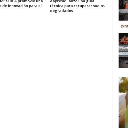
d: el IICA promovió una
Aapresid lanzó una guía
 de innovación para el
técnica para recuperar suelos
degradados