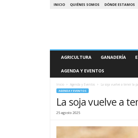
INICIO
QUIÉNES SOMOS
DÓNDE ESTAMOS
A
AGRICULTURA
GANADERÍA
E
g
r
AGENDA Y EVENTOS
o
N
o
Inicio
Agenda y Eventos
La soja vuelve a tener la p
a
AGENDA Y EVENTOS
La soja vuelve a te
25 agosto 2025