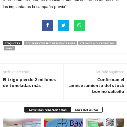
las implantadas la campaña previa”.
ETIQUETAS
BOLSA DE CEREALES DE BUENOS AIRES
CEREALES & OLEAGINOSAS
MAÍZ
Artículo anterior
Artículo siguiente
El trigo pierde 2 millones
Confirman el
de toneladas más
amesetamiento del stock
bovino salteño
Artículos relacionados
Más del autor