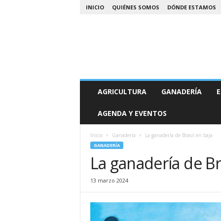
INICIO
QUIÉNES SOMOS
DÓNDE ESTAMOS
A
AGRICULTURA
GANADERÍA
E
g
r
AGENDA Y EVENTOS
o
N
o
Inicio
Ganadería
La ganadería de Brasil en baja
a
GANADERÍA
La ganadería de Br
13 marzo 2024