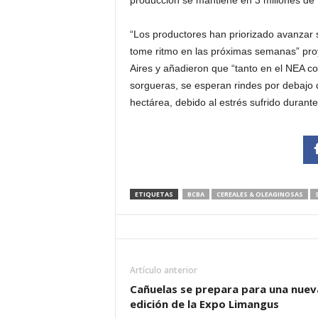
producción se mantiene en 3 millones de 
“Los productores han priorizado avanzar s
tome ritmo en las próximas semanas” pro
Aires y añadieron que “tanto en el NEA co
sorgueras, se esperan rindes por debajo de
hectárea, debido al estrés sufrido durante
ETIQUETAS
BCBA
CEREALES & OLEAGINOSAS
Artículo anterior
Cañuelas se prepara para una nuev
edición de la Expo Limangus