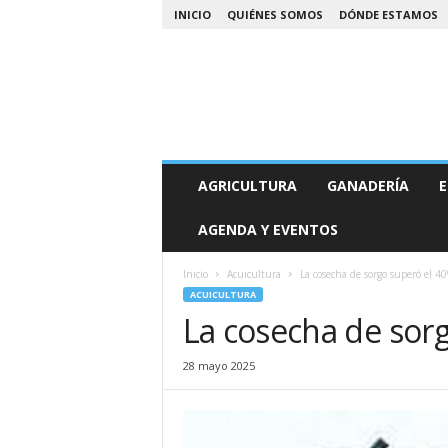
INICIO
QUIÉNES SOMOS
DÓNDE ESTAMOS
A
AGRICULTURA
GANADERÍA
E
g
r
AGENDA Y EVENTOS
o
N
o
Inicio
Acuicultura
La cosecha de sorgo superó el 4
a
ACUICULTURA
La cosecha de sor
28 mayo 2025