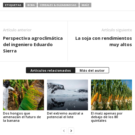
ETIQUETAS
BCBA
CEREALES & OLEAGINOSAS
MAÍZ
Artículo anterior
Artículo siguiente
Perspectiva agroclimática
La soja con rendimientos
del ingeniero Eduardo
muy altos
Sierra
Artículos relacionados
Más del autor
Dos hongos que
Del extremo austral a
El maíz apenas por
amenazan el futuro de
potencial el lote
debajo de los 80
la banana
quintales