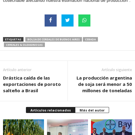
cosechable afectando nuestra estimación nacional de producción”.
ETIQUETAS
BOLSA DE CEREALES DE BUENOS AIRES
CEBADA
CEREALES & OLEAGINOSAS
Artículo anterior
Artículo siguiente
Drástica caída de las
La producción argentina
exportaciones de poroto
de soja será menor a 50
salteño a Brasil
millones de toneladas
Artículos relacionados
Más del autor