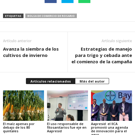
ETIQUETAS
BOLSA DE COMERCIO DE ROSARIO
Artículo anterior
Artículo siguiente
Avanza la siembra de los
Estrategias de manejo
cultivos de invierno
para trigo y cebada ante
el comienzo de la campaña
Artículos relacionados
Más del autor
El maíz apenas por
El uso responsable de
Aapresid: el IICA
debajo de los 80
fitosanitarios fue eje en
promovió una agenda
quintales
Aapresid
de innovación para el
agro