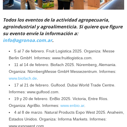
Todos los eventos de la actividad agropecuaria,
agroindustrial y agroalimenticia. Si quiere que figure
su evento envíe la información a:
info@agronoa.com.ar
.
5 al 7 de febrero. Fruit Logistica 2025. Organiza: Messe
Berlin GmbH. Informes: www.fruitlogistica.com.
11 al 14 de febrero. Biofach 2025. Núremberg, Alemania.
Organiza: NürnbergMesse GmbH Messezentrum. Informes:
www.biofach.de
.
17 al 21 de febrero. Gulfood. Dubai World Trade Centre.
Informes: www.gulfood.com.
19 y 20 de febrero. EnBio 2025. Victoria, Entre Ríos.
Organiza: AgriBio. Informes:
www.enbio.ar
.
4 al 8 de marzo. Natural Products Expo West 2025. Anaheim,
Estados Unidos. Organiza: Informa Markets. Informes:
www.expowest.com.