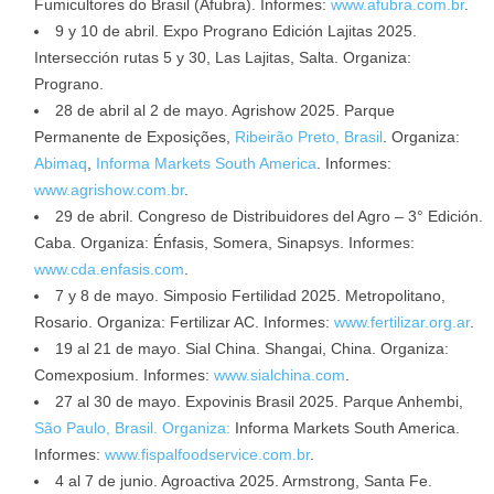
Fumicultores do Brasil (Afubra). Informes:
www.afubra.com.br
.
9 y 10 de abril. Expo Prograno Edición Lajitas 2025.
Intersección rutas 5 y 30, Las Lajitas, Salta. Organiza:
Prograno.
28 de abril al 2 de mayo. Agrishow 2025. Parque
Permanente de Exposições,
Ribeirão Preto, Brasil
. Organiza:
Abimaq
,
Informa Markets South America
. Informes:
www.agrishow.com.br
.
29 de abril. Congreso de Distribuidores del Agro – 3° Edición.
Caba. Organiza: Énfasis, Somera, Sinapsys. Informes:
www.cda.enfasis.com
.
7 y 8 de mayo. Simposio Fertilidad 2025. Metropolitano,
Rosario. Organiza: Fertilizar AC. Informes:
www.fertilizar.org.ar
.
19 al 21 de mayo. Sial China. Shangai, China. Organiza:
Comexposium. Informes:
www.sialchina.com
.
27 al 30 de mayo. Expovinis Brasil 2025. Parque Anhembi,
São Paulo, Brasil. Organiza:
Informa Markets South America.
Informes:
www.fispalfoodservice.com.br
.
4 al 7 de junio. Agroactiva 2025. Armstrong, Santa Fe.