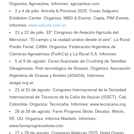
Organiza: Agroactiva. Informes: agroactiva.com.
2 y 4 de julio. Avícola & Porcinos 2025. Costa Salguero
Exhibition Center. Organiza: MBG & Events, Capia, PWI Events.
Informes:
www.avicola.com.ar
.
21 y 22 de julio. 33° Congreso de Aviación Agrícola del
Mercosur: “El campo y la ciudad unidos desde el aire”. La Rural
Predio Ferial, CABA. Organiza: Federación Argentina de
Cámaras Agroaéreas (FeArCa) y La Rural S.A. Informes:
5 al 9 de agosto. Curso Avanzado de Crushing de Semillas
Oleaginosas. Polo tecnológico de Rosario. Organiza: Asociación
Argentina de Grasas y Aceites (ASAGA). Informes:
asaga.org.ar.
21 al 31 de agosto. Congreso Internacional de la Sociedad
Internacional de Técnicos de la Caña de Azúcar (ISSCT). Cali,
Colombia. Organiza: Tecnicaña. Informes: www.tecnicana.org.
26 al 28 de agosto. Farm Progress Show. Decatur, Illinois,
EE. UU. Organiza: Informa Markets. Informes:
www.farmprogressshow.com.
27 y 28 de agosto. Congreso Malezas 2025. Hotel Quinto