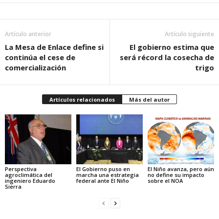
Artículo anterior
Artículo siguiente
La Mesa de Enlace define si
El gobierno estima que
continúa el cese de
será récord la cosecha de
comercialización
trigo
Artículos relacionados
Más del autor
Perspectiva
El Gobierno puso en
El Niño avanza, pero aún
agroclimática del
marcha una estrategia
no define su impacto
ingeniero Eduardo
federal ante El Niño
sobre el NOA
Sierra