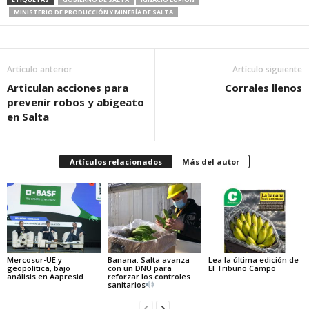
MINISTERIO DE PRODUCCIÓN Y MINERÍA DE SALTA
Artículo anterior
Artículo siguiente
Articulan acciones para
Corrales llenos
prevenir robos y abigeato
en Salta
Artículos relacionados
Más del autor
Mercosur-UE y
Banana: Salta avanza
Lea la última edición de
geopolítica, bajo
con un DNU para
El Tribuno Campo
análisis en Aapresid
reforzar los controles
sanitarios