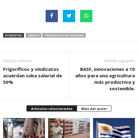
ETIQUETAS
SENASA
TRANSPORTE DE HACIENDA
Artículo anterior
Artículo siguiente
Frigoríficos y sindicatos
BASF, innovaciones a 10
acuerdan suba salarial de
años para una agricultura
50%
más productiva y
sostenible.
Artículos relacionados
Más del autor