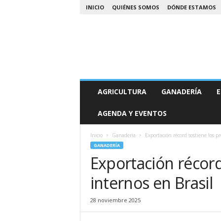
INICIO
QUIÉNES SOMOS
DÓNDE ESTAMOS
A
AGRICULTURA
GANADERÍA
E
g
r
AGENDA Y EVENTOS
o
N
o
Inicio
Ganadería
Exportación récord sostiene los pr
a
GANADERÍA
Exportación récord
internos en Brasil
28 noviembre 2025