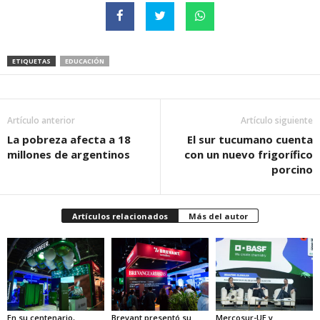
ETIQUETAS
EDUCACIÓN
Artículo anterior
Artículo siguiente
La pobreza afecta a 18
El sur tucumano cuenta
millones de argentinos
con un nuevo frigorífico
porcino
Artículos relacionados
Más del autor
En su centenario,
Brevant presentó su
Mercosur-UE y