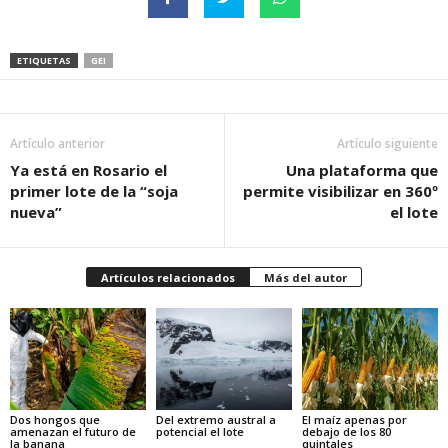
ETIQUETAS
GEI
Artículo anterior
Artículo siguiente
Ya está en Rosario el
Una plataforma que
primer lote de la “soja
permite visibilizar en 360º
nueva”
el lote
Artículos relacionados
Más del autor
Dos hongos que
Del extremo austral a
El maíz apenas por
amenazan el futuro de
potencial el lote
debajo de los 80
la banana
quintales