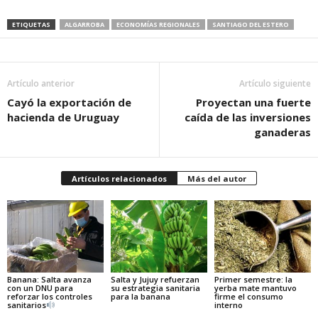
ETIQUETAS
ALGARROBA
ECONOMÍAS REGIONALES
SANTIAGO DEL ESTERO
Artículo anterior
Artículo siguiente
Cayó la exportación de
Proyectan una fuerte
hacienda de Uruguay
caída de las inversiones
ganaderas
Artículos relacionados
Más del autor
Banana: Salta avanza
Salta y Jujuy refuerzan
Primer semestre: la
con un DNU para
su estrategia sanitaria
yerba mate mantuvo
reforzar los controles
para la banana
firme el consumo
sanitarios
interno